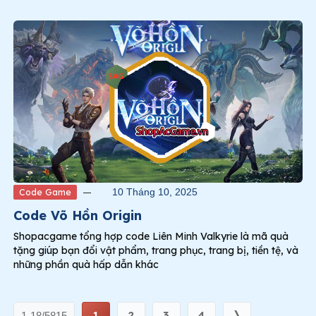
Code Game
10 Tháng 10, 2025
Code Võ Hồn Origin
Shopacgame tổng hợp code Liên Minh Valkyrie là mã quà
tặng giúp bạn đổi vật phẩm, trang phục, trang bị, tiền tệ, và
những phần quà hấp dẫn khác
1
2
3
4
❭
1-18/5815