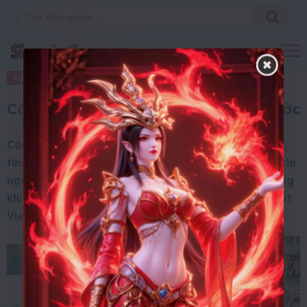
Xã Hội
3 Tháng 7, 2025
Cách xem Google maps 10 năm trước
Cách dùng Google Maps thăm nhà nhiều năm trước,
tìm lại ký ức xưa hiện đang lan truyền trên TikTok, khi
ngày càng nhiều người chia sẻ khoảnh khắc xúc động
khi nhìn lại hình ảnh ngôi nhà cũ qua tính năng Street
View.