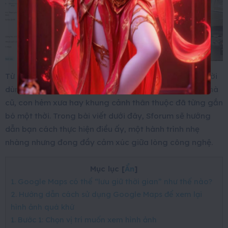
Từ những hình ảnh 360 độ được lưu trữ nhiều năm, người
dùng có thể “quay ngược thời gian” để nhìn lại ngôi nhà
cũ, con hẻm xưa hay khung cảnh thân thuộc đã từng gắn
bó một thời. Trong bài viết dưới đây, Sforum sẽ hướng
dẫn bạn cách thực hiện điều ấy, một hành trình nhẹ
nhàng nhưng đong đầy cảm xúc giữa lòng công nghệ.
Mục lục
[
Ẩn
]
1. Google Maps có thể “lưu giữ thời gian” như thế nào?
2. Hướng dẫn cách sử dụng Google Maps để xem lại
hình ảnh quá khứ
1. Bước 1: Chọn vị trí muốn xem hình ảnh