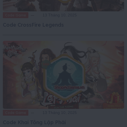
Code Game
13 Tháng 10, 2025
Code CrossFire Legends
Code Game
13 Tháng 10, 2025
Code Khai Tông Lập Phái