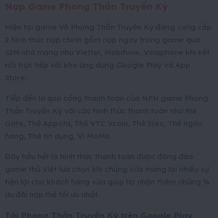
Nạp Game Phong Thần Truyền Kỳ
Hiện tại game Võ Phong Thần Truyền Kỳ đang cung cấp
2 hình thức nạp chính gồm nạp ngay trong game qua
SIM nhà mạng như Viettel, Mobifone, Vinaphone khi kết
nối trực tiếp với kho ứng dụng Google Play và App
Store.
Tiếp đến là qua cổng thanh toán của NPH game Phong
Thần Truyền Kỳ với các hình thức thanh toán như thẻ
Gate, Thẻ Appota, Thẻ VTC Vcoin, Thẻ Isec, Thẻ ngân
hàng, Thẻ tín dụng, Ví MoMo.
Đây hầu hết là hình thức thanh toán được đông đảo
game thủ Việt lựa chọn khi chúng vừa mang lại nhiều sự
tiện lợi cho khách hàng vừa giúp họ nhận thêm những %
ưu đãi nạp thẻ tối ưu nhất.
Tải Phong Thần Truyền Kỳ trên Google Play