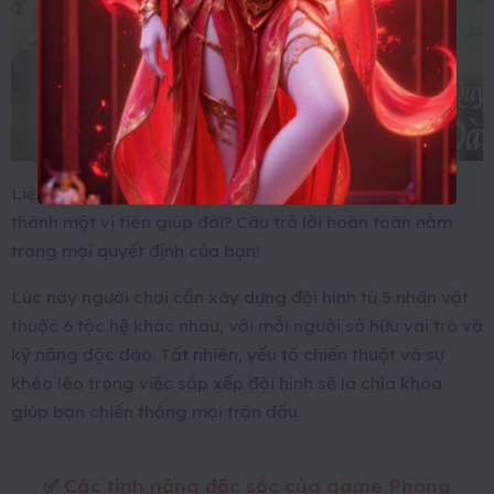
Liệu bạn có đủ bản lĩnh để tu luyện thành công và trở
thành một vị tiên giúp đời? Câu trả lời hoàn toàn nằm
trong mọi quyết định của bạn!
Lúc này người chơi cần xây dựng đội hình từ 5 nhân vật
thuộc 6 tộc hệ khác nhau, với mỗi người sở hữu vai trò và
kỹ năng độc đáo. Tất nhiên, yếu tố chiến thuật và sự
khéo léo trong việc sắp xếp đội hình sẽ là chìa khóa
giúp bạn chiến thắng mọi trận đấu.
✅
Các tính năng đặc sắc của game Phong