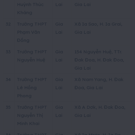
Huỳnh Thúc
Lai
Gia Lai
Kháng
32
Trường THPT
Gia
Xã Ia Sao, H. Ia Grai,
Phạm Văn
Lai
Gia Lai
Đồng
33
Trường THPT
Gia
154 Nguyễn Huệ, TTr.
Nguyễn Huệ
Lai
Đak Đoa, H. Đak Đoa,
Gia Lai
34
Trường THPT
Gia
Xã Nam Yang, H. Đak
Lê Hồng
Lai
Đoa, Gia Lai
Phong
35
Trường THPT
Gia
Xã A Dơk, H. Đak Đoa,
Nguyễn Thị
Lai
Gia Lai
Minh Khai
36
Trường THPT
Gia
Xã Ia Mrơn, H. Ia Pa,