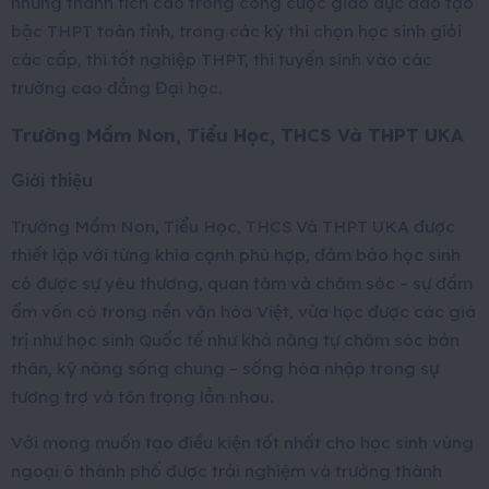
những thành tích cao trong công cuộc giáo dục đào tạo
bậc THPT toàn tỉnh, trong các kỳ thi chọn học sinh giỏi
các cấp, thi tốt nghiệp THPT, thi tuyển sinh vào các
trường cao đẳng Đại học.
Trường Mầm Non, Tiểu Học, THCS Và THPT UKA
Giới thiệu
Trường Mầm Non, Tiểu Học, THCS Và THPT UKA được
thiết lập với từng khía cạnh phù hợp, đảm bảo học sinh
có được sự yêu thương, quan tâm và chăm sóc – sự đầm
ấm vốn có trong nền văn hóa Việt, vừa học được các giá
trị như học sinh Quốc tế như khả năng tự chăm sóc bản
thân, kỹ năng sống chung – sống hòa nhập trong sự
tương trợ và tôn trọng lẫn nhau.
Với mong muốn tạo điều kiện tốt nhất cho học sinh vùng
ngoại ô thành phố được trải nghiệm và trưởng thành