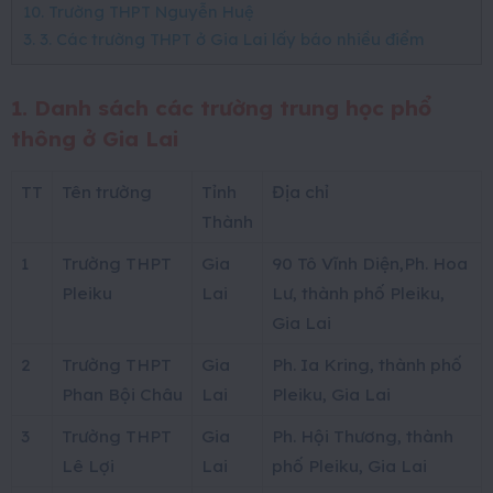
10. Trường THPT Nguyễn Huệ
3. 3. Các trường THPT ở Gia Lai lấy báo nhiều điểm
1. Danh sách các trường trung học phổ
thông ở Gia Lai
TT
Tên trường
Tỉnh
Địa chỉ
Thành
1
Trường THPT
Gia
90 Tô Vĩnh Diện,Ph. Hoa
Pleiku
Lai
Lư, thành phố Pleiku,
Gia Lai
2
Trường THPT
Gia
Ph. Ia Kring, thành phố
Phan Bội Châu
Lai
Pleiku, Gia Lai
3
Trường THPT
Gia
Ph. Hội Thương, thành
Lê Lợi
Lai
phố Pleiku, Gia Lai