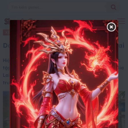
Xã Hội
7 Tháng 10, 2025
Danh sách các trường THPT ở Gia Lai
Hiện nay, để phục vụ và đáp ứng các nhu cầu về học
tập, số lượng các trường cấp 3 được xây dựng tại Gia
Lai ngày một nhiều hơn. Dưới đây là danh sách các
trường trung học phổ thông ở Gia Lai.