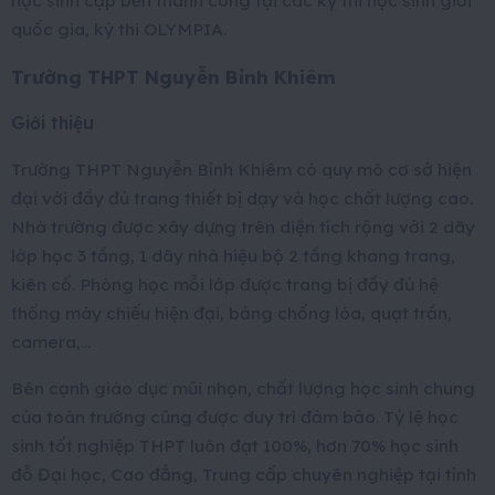
học sinh cập bến thành công tại các kỳ thi học sinh giỏi
quốc gia, kỳ thi OLYMPIA.
Trường THPT Nguyễn Bỉnh Khiêm
Giới thiệu
Trường THPT Nguyễn Bỉnh Khiêm có quy mô cơ sở hiện
đại với đầy đủ trang thiết bị dạy và học chất lượng cao.
Nhà trường được xây dựng trên diện tích rộng với 2 dãy
lớp học 3 tầng, 1 dãy nhà hiệu bộ 2 tầng khang trang,
kiên cố. Phòng học mỗi lớp được trang bị đầy đủ hệ
thống máy chiếu hiện đại, bảng chống lóa, quạt trần,
camera,…
Bên cạnh giáo dục mũi nhọn, chất lượng học sinh chung
của toàn trường cũng được duy trì đảm bảo. Tỷ lệ học
sinh tốt nghiệp THPT luôn đạt 100%, hơn 70% học sinh
đỗ Đại học, Cao đẳng, Trung cấp chuyên nghiệp tại tỉnh