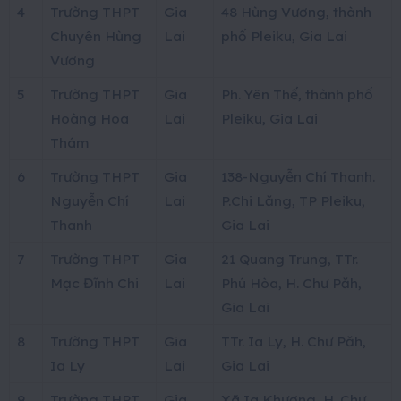
4
Trường THPT
Gia
48 Hùng Vương, thành
Chuyên Hùng
Lai
phố Pleiku, Gia Lai
Vương
5
Trường THPT
Gia
Ph. Yên Thế, thành phố
Hoàng Hoa
Lai
Pleiku, Gia Lai
Thám
6
Trường THPT
Gia
138-Nguyễn Chí Thanh.
Nguyễn Chí
Lai
P.Chi Lăng, TP Pleiku,
Thanh
Gia Lai
7
Trường THPT
Gia
21 Quang Trung, TTr.
Mạc Đĩnh Chi
Lai
Phú Hòa, H. Chư Păh,
Gia Lai
8
Trường THPT
Gia
TTr. Ia Ly, H. Chư Păh,
Ia Ly
Lai
Gia Lai
9
Trường THPT
Gia
Xã Ia Khương, H. Chư