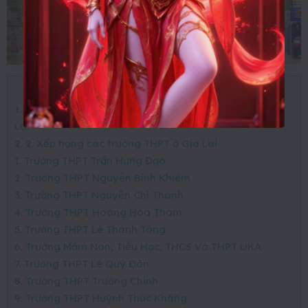
Mục lục
[
Ẩn
]
1. 1. Danh sách các trường trung học phổ thông ở Gia
Lai
2. 2. Xếp hạng các trường THPT ở Gia Lai
1. Trường THPT Trần Hưng Đạo
2. Trường THPT Nguyễn Bỉnh Khiêm
3. Trường THPT Nguyễn Chí Thanh
4. Trường THPT Hoàng Hoa Thám
5. Trường THPT Lê Thánh Tông
6. Trường Mầm Non, Tiểu Học, THCS Và THPT UKA
7. Trường THPT Lê Quý Đôn
8. Trường THPT Trường Chinh
9. Trường THPT Huỳnh Thúc Kháng