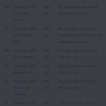
26
Trường THPT
Gia
70 Nguyễn Huệ, thị xã
Lê Thánh
Lai
Ayun Pa, Gia Lai
Tông
27
Trường THPT
Gia
48 Nguyễn Viết Xuân,
Lý Thường
Lai
phường Hòa Bình, thị xã
Kiệt
Ayun Pa, Gia Lai
28
Trường THPT
Gia
TTr. Phú Túc, H. Krông
Chu Văn An
Lai
Pa, Gia Lai
29
Trường THPT
Gia
Xã Ia Sươm, H. Krông
Nguyễn Du
Lai
Pa, Gia Lai
30
Trường THPT
Gia
Xã Ia Dreh, H. Krông
Đinh Tiên
Lai
Pa, Gia Lai
Hoàng
31
Trường THPT
Gia
TTr. Ia Kha, H. Ia Grai,