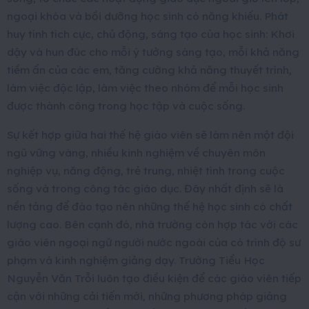
ngoại khóa và bồi dưỡng học sinh có năng khiếu. Phát
huy tính tích cực, chủ động, sáng tạo của học sinh: Khơi
dậy và hun đúc cho mỗi ý tưởng sáng tạo, mỗi khả năng
tiềm ẩn của các em, tăng cường khả năng thuyết trình,
làm việc độc lập, làm việc theo nhóm để mỗi học sinh
được thành công trong học tập và cuộc sống.
Sự kết hợp giữa hai thế hệ giáo viên sẽ làm nên một đội
ngũ vững vàng, nhiều kinh nghiệm về chuyên môn
nghiệp vụ, năng động, trẻ trung, nhiệt tình trong cuộc
sống và trong công tác giáo dục. Đây nhất định sẽ là
nền tảng để đào tạo nên những thế hệ học sinh có chất
lượng cao. Bên cạnh đó, nhà trường còn hợp tác với các
giáo viên ngoại ngữ người nước ngoài của có trình độ sư
phạm và kinh nghiệm giảng dạy. Trường Tiểu Học
Nguyễn Văn Trỗi luôn tạo điều kiện để các giáo viên tiếp
cận với những cải tiến mới, những phương pháp giảng