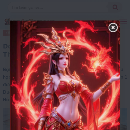
Xã Hội
7 Tháng 10, 2025
Danh sách các trường tiểu học ở
Thanh Hóa
Bạn đang quan tâm đến các thông tin về trường tiểu
học gần đây tại Thanh Hóa, số lượng các trường cấp 1
được xây dựng tại Thanh Hóa ngày một nhiều hơn.
Dưới đây là danh sách các trường tiểu học ở Thanh
Hóa.