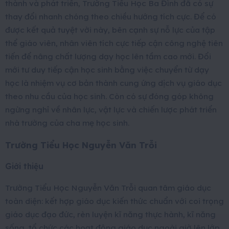
thành và phát triển, Trường Tiểu Học Ba Đình đã có sự
thay đổi nhanh chóng theo chiều hướng tích cực. Để có
được kết quả tuyệt vời này, bên cạnh sự nỗ lực của tập
thể giáo viên, nhân viên tích cực tiếp cận công nghệ tiên
tiến để nâng chất lượng dạy học lên tầm cao mới. Đổi
mới tư duy tiếp cận học sinh bằng việc chuyển từ dạy
học là nhiệm vụ cơ bản thành cung ứng dịch vụ giáo dục
theo nhu cầu của học sinh. Còn có sự đóng góp không
ngừng nghỉ về nhân lực, vật lực và chiến lược phát triển
nhà trường của cha mẹ học sinh.
Trường Tiểu Học Nguyễn Văn Trỗi
Giới thiệu
Trường Tiểu Học Nguyễn Văn Trỗi quan tâm giáo dục
toàn diện: kết hợp giáo dục kiến thức chuẩn với coi trọng
giáo dục đạo đức, rèn luyện kĩ năng thực hành, kĩ năng
sống, tổ chức các hoạt động giáo dục ngoài giờ lên lớp,