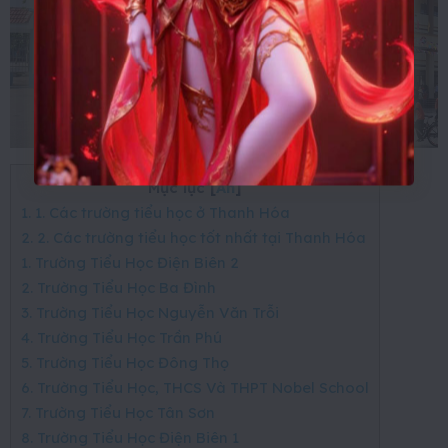
Mục lục
[
Ẩn
]
1. 1. Các trường tiểu học ở Thanh Hóa
2. 2. Các trường tiểu học tốt nhất tại Thanh Hóa
1. Trường Tiểu Học Điện Biên 2
2. Trường Tiểu Học Ba Đình
3. Trường Tiểu Học Nguyễn Văn Trỗi
4. Trường Tiểu Học Trần Phú
5. Trường Tiểu Học Đông Thọ
6. Trường Tiểu Học, THCS Và THPT Nobel School
7. Trường Tiểu Học Tân Sơn
8. Trường Tiểu Học Điện Biên 1