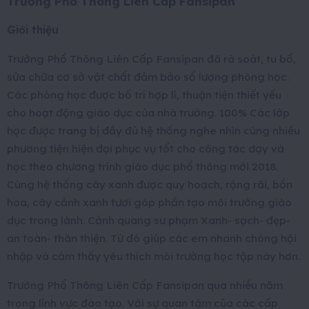
Trường Phổ Thông Liên Cấp Fansipan
Giới thiệu
Trường Phổ Thông Liên Cấp Fansipan đã rà soát, tu bổ,
sửa chữa cơ sở vật chất đảm bảo số lượng phòng học.
Các phòng học được bố trí hợp lí, thuận tiện thiết yếu
cho hoạt động giáo dục của nhà trường. 100% Các lớp
học được trang bị đầy đủ hệ thống nghe nhìn cùng nhiều
phương tiện hiện đại phục vụ tốt cho công tác dạy và
học theo chương trình giáo dục phổ thông mới 2018.
Cùng hệ thống cây xanh được quy hoạch, rộng rãi, bồn
hoa, cây cảnh xanh tươi góp phần tạo môi trường giáo
dục trong lành. Cảnh quang sư phạm Xanh- sạch- đẹp-
an toàn- thân thiện. Từ đó giúp các em nhanh chóng hội
nhập và cảm thấy yêu thích môi trường học tập này hơn.
Trường Phổ Thông Liên Cấp Fansipan qua nhiều năm
trong lĩnh vực đào tạo. Với sự quan tâm của các cấp