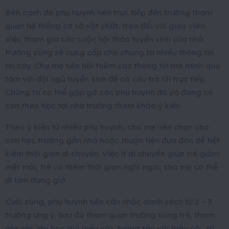
Bên cạnh đó phụ huynh nên trực tiếp đến trường tham
quan hệ thống cơ sở vật chất, trao đổi với giáo viên.
Việc tham gia các cuộc hội thảo tuyển sinh của nhà
trường cũng sẽ cung cấp cho chúng ta nhiều thông tin
tin cậy. Cha mẹ nên hỏi thêm các thông tin mà mình qua
tâm với đội ngũ tuyển sinh để có câu trả lời trực tiếp.
Chúng ta có thể gặp gỡ các phụ huynh đã và đang có
con theo học tại nhà trường tham khảo ý kiến.
Theo ý kiến từ nhiều phụ huynh, cha mẹ nên chọn cho
con học trường gần nhà hoặc thuận tiện đưa đón để tiết
kiệm thời gian di chuyển. Việc ít di chuyển giúp trẻ giảm
mệt mỏi, trẻ có thêm thời gian nghỉ ngơi, cha mẹ có thể
đi làm đúng giờ.
Cuối cùng, phụ huynh nên cân nhắc danh sách từ 2 – 3
trường ưng ý. Sau đó tham quan trường cùng trẻ, tham
gia các lớp học thử (nếu có), tương tác với thầy cô… từ