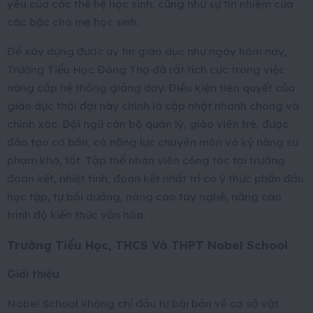
yêu của các thế hệ học sinh, cũng như sự tín nhiệm của
các bậc cha mẹ học sinh.
Để xây dựng được uy tín giáo dục như ngày hôm nay,
Trường Tiểu Học Đông Thọ đã rất tích cực trong việc
nâng cấp hệ thống giảng dạy. Điều kiện tiên quyết của
giáo dục thời đại này chính là cập nhật nhanh chóng và
chính xác. Đội ngũ cán bộ quản lý, giáo viên trẻ, được
đào tạo cơ bản, có năng lực chuyên môn và kỹ năng sư
phạm khá, tốt. Tập thể nhân viên công tác tại trường
đoàn kết, nhiệt tình, đoàn kết nhất trí có ý thức phấn đấu
học tập, tự bồi dưỡng, nâng cao tay nghề, nâng cao
trình độ kiến thức văn hóa.
Trường Tiểu Học, THCS Và THPT Nobel School
Giới thiệu
Nobel School không chỉ đầu tư bài bản về cơ sở vật