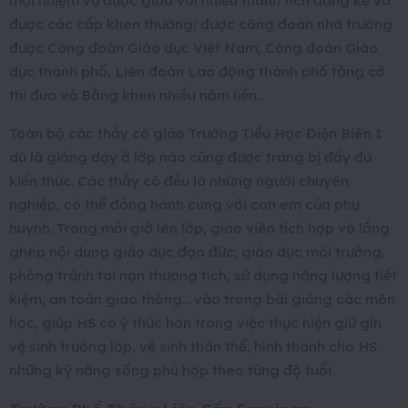
mọi nhiệm vụ được giao với nhiều thành tích đáng kể và
được các cấp khen thưởng; được công đoàn nhà trường
được Công đoàn Giáo dục Việt Nam, Công đoàn Giáo
dục thành phố, Liên đoàn Lao động thành phố tặng cờ
thi đua và Bằng khen nhiều năm liền…
Toàn bộ các thầy cô giáo Trường Tiểu Học Điện Biên 1
dù là giảng dạy ở lớp nào cũng được trang bị đầy đủ
kiến thức. Các thầy cô đều là những người chuyên
nghiệp, có thể đồng hành cùng với con em của phụ
huynh. Trong mỗi giờ lên lớp, giáo viên tích hợp và lồng
ghép nội dung giáo dục đạo đức, giáo dục môi trường,
phòng tránh tai nạn thương tích, sử dụng năng lượng tiết
kiệm, an toàn giao thông… vào trong bài giảng các môn
học, giúp HS có ý thức hơn trong việc thực hiện giữ gìn
vệ sinh trường lớp, vệ sinh thân thể, hình thành cho HS
những kỹ năng sống phù hợp theo từng độ tuổi.