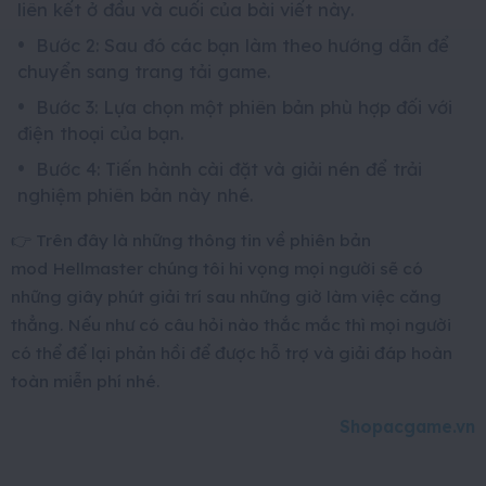
liên kết ở đầu và cuối của bài viết này.
Bước 2: Sau đó các bạn làm theo hướng dẫn để
chuyển sang trang tải game.
Bước 3: Lựa chọn một phiên bản phù hợp đối với
điện thoại của bạn.
Bước 4: Tiến hành cài đặt và giải nén để trải
nghiệm phiên bản này nhé.
👉
Trên đây là những thông tin về phiên bản
mod Hellmaster chúng tôi hi vọng mọi người sẽ có
những giây phút giải trí sau những giờ làm việc căng
thẳng. Nếu như có câu hỏi nào thắc mắc thì mọi người
có thể để lại phản hồi để được hỗ trợ và giải đáp hoàn
toàn miễn phí nhé.
Shopacgame.vn