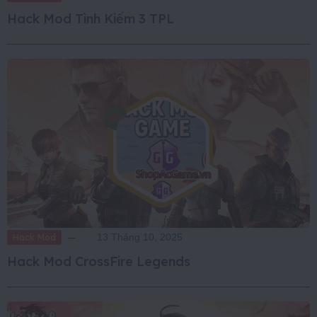
Hack Mod Tình Kiếm 3 TPL
Hack Mod
13 Tháng 10, 2025
Hack Mod CrossFire Legends