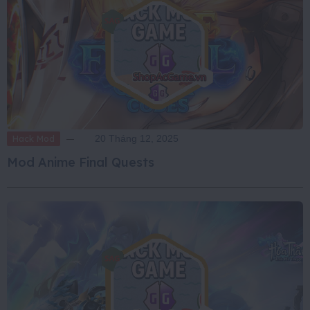
Hack Mod
20 Tháng 12, 2025
Mod Anime Final Quests