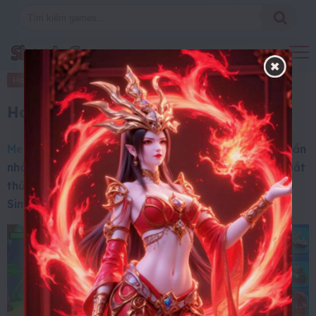
Hack Mod
10 Tháng 12, 2024
Hack Mod Merge Ship Simulator
Merge Ship Simulator
với lối chơi đơn giản và có phần
nhàn rỗi, bạn sẽ được phát triển hạm đội tàu đánh bắt
thủy sản của mình khi đến với tựa game Merge Ship
Simulator.