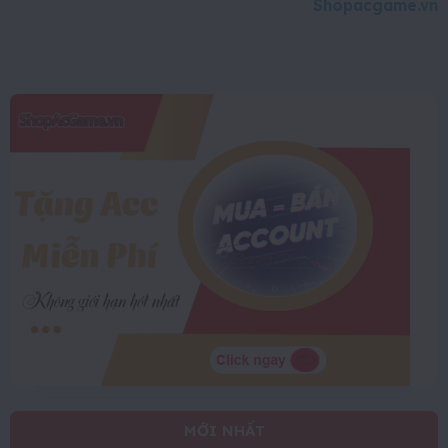
Shopacgame.vn
MỚI NHẤT