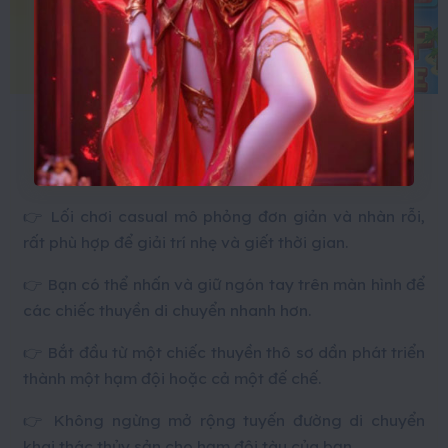
✅
Các tính năng đặc sắc của game Merge
Ship Simulator
👉 Lối chơi casual mô phỏng đơn giản và nhàn rỗi,
rất phù hợp để giải trí nhẹ và giết thời gian.
👉 Bạn có thể nhấn và giữ ngón tay trên màn hình để
các chiếc thuyền di chuyển nhanh hơn.
👉 Bắt đầu từ một chiếc thuyền thô sơ dần phát triển
thành một hạm đội hoặc cả một đế chế.
👉 Không ngừng mở rộng tuyến đường di chuyển
khai thác thủy sản cho hạm đội tàu của bạn.