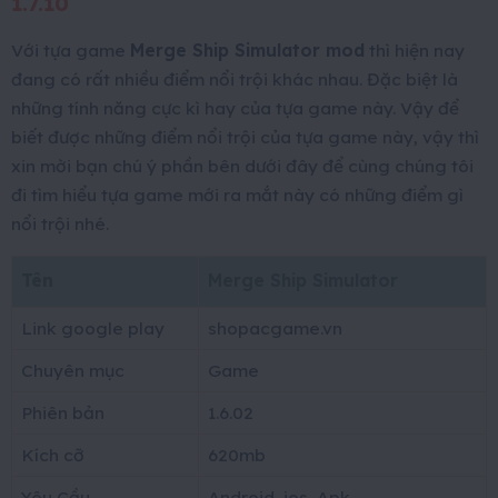
1.7.10
Với tựa game
Merge Ship Simulator mod
thì hiện nay
đang có rất nhiều điểm nổi trội khác nhau. Đặc biệt là
những tính năng cực kì hay của tựa game này. Vậy để
biết được những điểm nổi trội của tựa game này, vậy thì
xin mời bạn chú ý phần bên dưới đây để cùng chúng tôi
đi tìm hiểu tựa game mới ra mắt này có những điểm gì
nổi trội nhé.
Tên
Merge Ship Simulator
Link google play
shopacgame.vn
Chuyên mục
Game
Phiên bản
1.6.02
Kích cỡ
620mb
Yêu Cầu
Android, ios, Apk