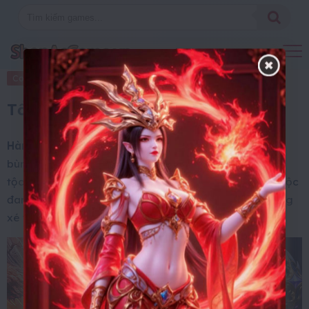
Code Game
21 Tháng 7, 2025
Tổng hợp Code Hành Trình Ảo
Hành Trình Ảo
lấy bối cảnh khi ngọn lửa chiến tranh
bùng cháy trở lại tại một lục địa giả tưởng và 3 chủng
tộc gồm: Hạo Thiên Tộc, Chiến Hồn Tộc, Giáng Linh Tộc
đang phải hợp sức đối mặt với “Hơi thở Hủy Diệt” đang
xé toạc thế giới.