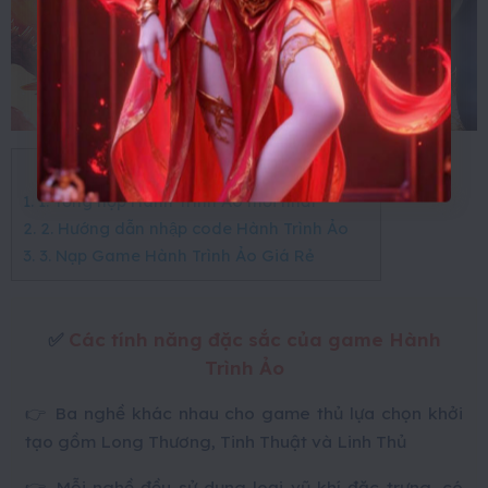
Mục lục
[
Ẩn
]
1. 1. Tổng hợp Hành Trình Ảo mới nhất
2. 2. Hướng dẫn nhập code Hành Trình Ảo
3. 3. Nạp Game Hành Trình Ảo Giá Rẻ
✅
Các tính năng đặc sắc của game Hành
Trình Ảo
👉 Ba nghề khác nhau cho game thủ lựa chọn khởi
tạo gồm Long Thương, Tinh Thuật và Linh Thủ
👉 Mỗi nghề đều sử dụng loại vũ khí đặc trưng, có