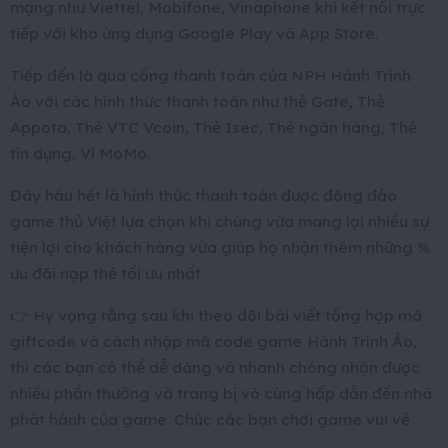
mạng như Viettel, Mobifone, Vinaphone khi kết nối trực
tiếp với kho ứng dụng Google Play và App Store.
Tiếp đến là qua cổng thanh toán của NPH Hành Trình
Ảo với các hình thức thanh toán như thẻ Gate, Thẻ
Appota, Thẻ VTC Vcoin, Thẻ Isec, Thẻ ngân hàng, Thẻ
tín dụng, Ví MoMo.
Đây hầu hết là hình thức thanh toán được đông đảo
game thủ Việt lựa chọn khi chúng vừa mang lại nhiều sự
tiện lợi cho khách hàng vừa giúp họ nhận thêm những %
ưu đãi nạp thẻ tối ưu nhất.
👉
Hy vọng rằng sau khi theo dõi bài viết tổng hợp mã
giftcode và cách nhập mã code game
Hành Trình Ảo,
thì các bạn có thể dễ dàng và nhanh chóng nhận được
nhiều phần thưởng và trang bị vô cùng hấp dẫn đến nhà
phát hành của game. Chúc các bạn chơi game vui vẻ