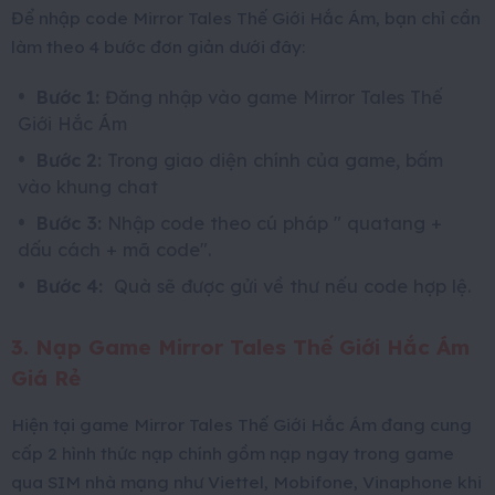
Để nhập code Mirror Tales Thế Giới Hắc Ám, bạn chỉ cần
làm theo 4 bước đơn giản dưới đây:
Bước 1:
Đăng nhập vào game Mirror Tales Thế
Giới Hắc Ám
Bước 2:
Trong giao diện chính của game, bấm
vào khung chat
Bước 3:
Nhập code theo cú pháp " quatang +
dấu cách + mã code".
Bước 4:
Quà sẽ được gửi về thư nếu code hợp lệ.
3. Nạp Game Mirror Tales Thế Giới Hắc Ám
Giá Rẻ
Hiện tại game Mirror Tales Thế Giới Hắc Ám đang cung
cấp 2 hình thức nạp chính gồm nạp ngay trong game
qua SIM nhà mạng như Viettel, Mobifone, Vinaphone khi