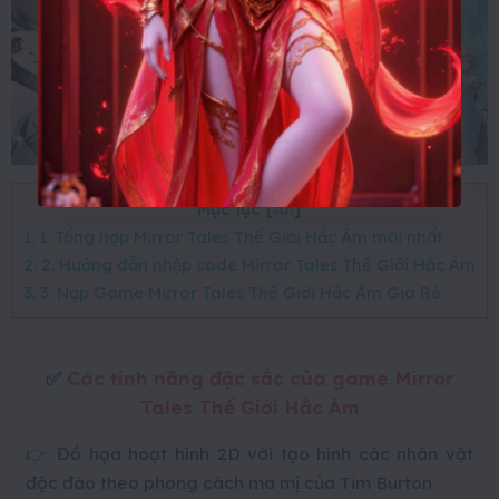
Mục lục
[
Ẩn
]
1. 1. Tổng hợp Mirror Tales Thế Giới Hắc Ám mới nhất
2. 2. Hướng dẫn nhập code Mirror Tales Thế Giới Hắc Ám
3. 3. Nạp Game Mirror Tales Thế Giới Hắc Ám Giá Rẻ
✅
Các tính năng đặc sắc của game Mirror
Tales Thế Giới Hắc Ám
👉 Đồ họa hoạt hình 2D với tạo hình các nhân vật
độc đáo theo phong cách ma mị của Tim Burton