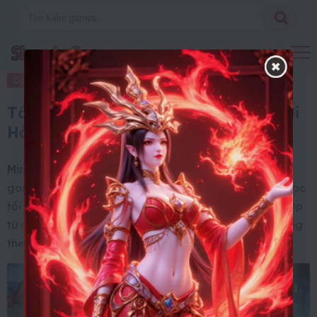
Code Game
10 Tháng 9, 2025
Tổng hợp code Mirror Tales Thế Giới
Hắc Ám
Mirror Tales Thế Giới Hắc Ám – Gzone
là một tựa
game chiến thuật đấu tướng với giao diện màn hình dọc
tối giản, mang đến một thế giới giả tưởng được kết hợp
từ nhiều câu chuyện cổ tích phương Tây nổi tiếng nhưng
theo hơi hướng đen tối hơn.