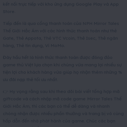
kết nối trực tiếp với kho ứng dụng Google Play và App
Store.
Tiếp đến là qua cổng thanh toán của NPH Mirror Tales
Thế Giới Hắc Ám với các hình thức thanh toán như thẻ
Gate, Thẻ Appota, Thẻ VTC Vcoin, Thẻ Isec, Thẻ ngân
hàng, Thẻ tín dụng, Ví MoMo.
Đây hầu hết là hình thức thanh toán được đông đảo
game thủ Việt lựa chọn khi chúng vừa mang lại nhiều sự
tiện lợi cho khách hàng vừa giúp họ nhận thêm những %
ưu đãi nạp thẻ tối ưu nhất.
👉
Hy vọng rằng sau khi theo dõi bài viết tổng hợp mã
giftcode và cách nhập mã code game
Mirror Tales Thế
Giới Hắc Ám, thì các bạn có thể dễ dàng và nhanh
chóng nhận được nhiều phần thưởng và trang bị vô cùng
hấp dẫn đến nhà phát hành của game. Chúc các bạn