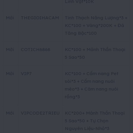
Linh Vật*10K
Mới
THEGIOIHACAM
Tinh Thạch Năng Lượng*3 +
KC*100 + Vàng*200K + Đá
Tăng Bậc*100
Mới
COTICH6868
KC*100 + Mảnh Thần Thoại
5 Sao*50
Mới
VIP7
KC*100 + Cẩm nang Pet
sói*3 + Cẩm nang nuôi
mèo*3 + Câm nang nuôi
rồng*3
Mới
VIPCODE2TRIEU
KC*200+ Mảnh Thần Thoại
5 Sao*50 + Tự Chọn
Nguyên Liệu-Nhỏ*3