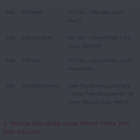
Mới
PRE8888
KC*100 + Phù Vân Ngôi
Sao*1
Mới
LIKEPAGE99
KC*100 + Vàng*200K + Đá
Tăng Bậc*100
Mới
GIFT66
KC*100 + Vàng*200K + EXP
Hero*100K
Mới
COMEBACK888
Tinh Thạch Năng Lượng*5
+ Thủy Tinh Tâm Linh*3 + Tự
Chọn Nguyên Liệu-Nhỏ*3
2. Hướng dẫn nhập code
Mirror Tales Thế
Giới Hắc Ám